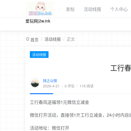
发帖
活动线报
个人中心
爱玩网|2w.ink
/
活动线报
/
正文
首页
活动线报
工行春
持之以恒
2026-4-21
/
0 评论
/
116 阅读
工行春风送福领1元微信立减金
微信打开活动，直接领1亓工行立减金，24小时内自
活动地址：微信打开