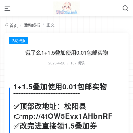
/
活动线报
/
正文
首页
活动线报
饿了么1+1.5叠加使用0.01包邮实物
2026-4-26
/
157 阅读
1+1.5叠加使用0.01包邮实物
﹋﹋﹋﹋﹋﹋﹋﹋﹋
✅顶部改地址：松阳县
👉mp://4tOW5Evx1AHbnRF
✅改完进直接领1.5叠加券