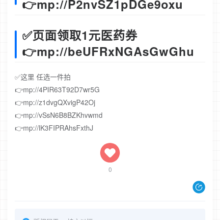
👉mp://P2nvSZ1pDGe9oxu
✅页面领取1元医药券
👉mp://beUFRxNGAsGwGhu
✅这里 任选一件拍
👉mp://4PIR63T92D7wr5G
👉mp://z1dvgQXvigP42Oj
👉mp://vSsN6B8BZKhvwmd
👉mp://lK3FIPRAhsFxthJ
0