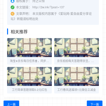
版权属于：
持之以恒
本文链接：
http://2w.ink/?post=137
文章声明：
本文版权内容属于《爱玩网-爱自由爱分享论
坛》转载请标明出处
相关推荐
淘宝➕京东每日任务🧧，同步开启
京东拍拍每天答题得京豆，附每日答案
工行简单答题领取0.2元红包
工行春风送福领1元微信立减金
上一篇
下一篇