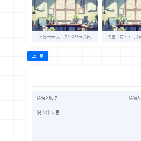
网易云音乐抽取3~365天会员
淘宝目前人人可领0
上一篇