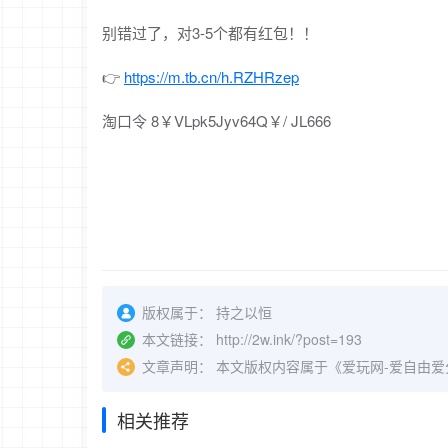
别错过了，对3-5个都有红包！！
👉
https://m.tb.cn/h.RZHRzep
淘口令 8￥VLpk5Jyv64Q￥/ JL666
版权属于：
持之以恒
本文链接：
http://2w.ink/?post=193
文章声明：
本文版权内容属于《爱玩网-爱自由
相关推荐