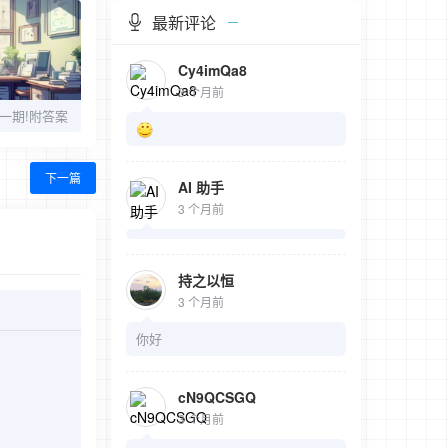
最新评论
Cy4imQa8
3 个月前
一期!附答案
下一篇
AI 助手
3 个月前
持之以恒
3 个月前
你好
cN9QCSGQ
3 个月前