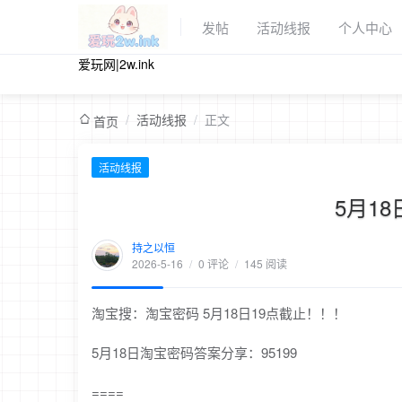
发帖
活动线报
个人中心
爱玩网|2w.ink
/
活动线报
/
正文
首页
活动线报
5月1
持之以恒
2026-5-16
/
0 评论
/
145 阅读
淘宝搜：淘宝密码 5月18日19点截止！！！
5月18日淘宝密码答案分享：95199
====