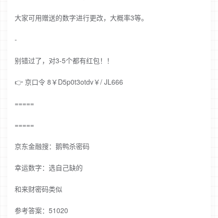
大家可用赠送的数字进行更改，大概率3等。
-
别错过了，对3-5个都有红包！！
👉 京口令 8￥D5p0t3otdv￥/ JL666
=====
=====
京东金融搜：鹅鸭杀密码
幸运数字：选自己缺的
和来财密码类似
参考答案：51020