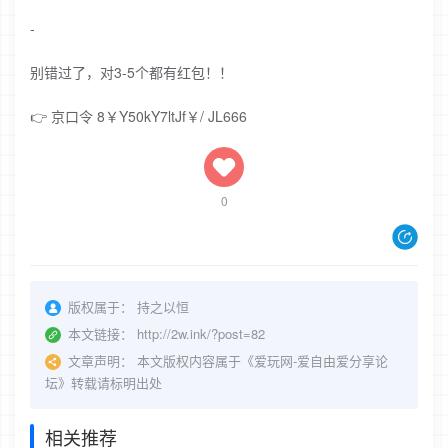
-
别错过了，对3-5个都有红包！！
👉 京口令 8￥Y50kY7ltJf￥/ JL666
0
版权属于：
持之以恒
本文链接：
http://2w.ink/?post=82
文章声明：
本文版权内容属于《爱玩网-爱自由爱分享论
坛》转载请标明出处
相关推荐