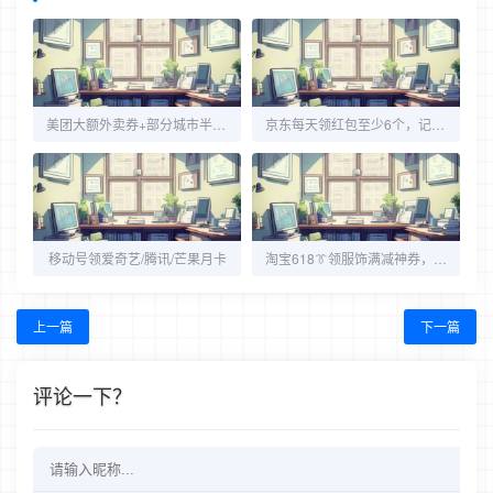
美团大额外卖券+部分城市半价券
京东每天领红包至少6个，记得收藏每天领~
移动号领爱奇艺/腾讯/芒果月卡
淘宝618👔领服饰满减神券，3张！
上一篇
下一篇
评论一下？