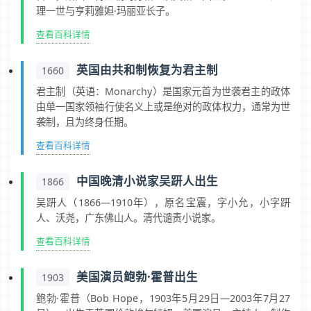
理一世与亨莉雅妲·玛丽亚长子。
查看百科详情
英国由共和制恢复为君主制
1660
君主制（英语：Monarchy）是国家元首为世袭君主的政体
由单一国家领袖行使名义上或是绝对的政体权力，通常为世
袭制，且为终身任期。
查看百科详情
中国晚清小说家吴趼人出生
1866
吴趼人（1866—1910年），原名宝震，字小允，小字趼
人、沃尧，广东佛山人。清代谴责小说家。
查看百科详情
美国演员鲍勃·霍普出生
1903
鲍勃·霍普（Bob Hope，1903年5月29日—2003年7月27