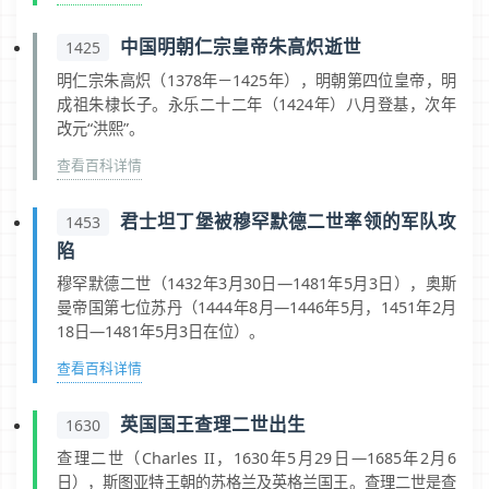
中国明朝仁宗皇帝朱高炽逝世
1425
明仁宗朱高炽（1378年－1425年），明朝第四位皇帝，明
成祖朱棣长子。永乐二十二年（1424年）八月登基，次年
改元“洪熙”。
查看百科详情
君士坦丁堡被穆罕默德二世率领的军队攻
1453
陷
穆罕默德二世（1432年3月30日—1481年5月3日），奥斯
曼帝国第七位苏丹（1444年8月—1446年5月，1451年2月
18日—1481年5月3日在位）。
查看百科详情
英国国王查理二世出生
1630
查理二世（Charles II，1630年5月29日—1685年2月6
日），斯图亚特王朝的苏格兰及英格兰国王。查理二世是查