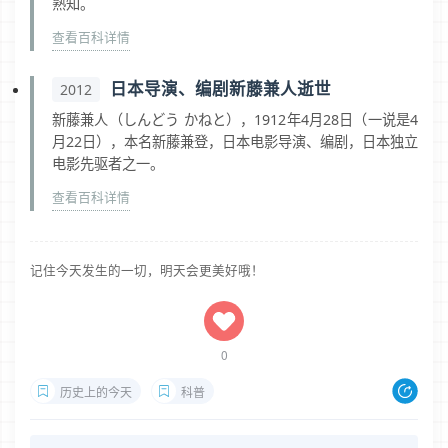
熟知。
查看百科详情
日本导演、编剧新藤兼人逝世
2012
新藤兼人（しんどう かねと），1912年4月28日（一说是4
月22日），本名新藤兼登，日本电影导演、编剧，日本独立
电影先驱者之一。
查看百科详情
记住今天发生的一切，明天会更美好哦！
0
历史上的今天
科普