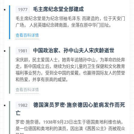
毛主席纪念堂全部建成
1977
毛主席纪念堂是为纪念领袖毛泽东 而建造的，位于天安门
广场， 人民英雄纪念碑南面，坐落在原中华门旧址。
查看百科详情
中国政治家、孙中山夫人宋庆龄逝世
1981
宋庆龄，民主爱国人士，她青年追随孙中山，为革命四处奔
走，新中国成立后，继续为妇女儿童的卫生保健和文化教育
福利事业努力，受到全中国的爱戴，也赢得国际友人的赞誉
和热爱，并享有崇高的威望。
查看百科详情
德国演员罗密·施奈德因心脏病发作而死
1982
亡
罗密·施奈德，1938年9月23日出生于德国奥地利维也纳，
是一位德国和奥地利的演员，因出演《茜茜公主》而被观众