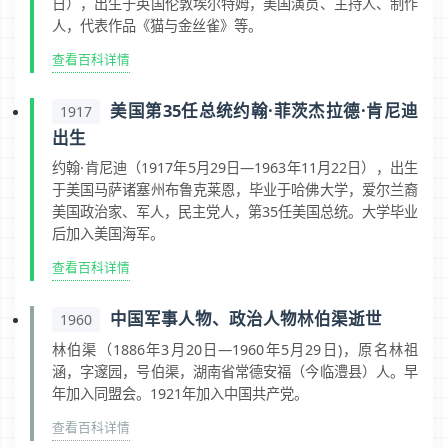
日），出生于英国伦敦埃尔特姆，美国演员、主持人、制作
人，代表作品《猫与金丝雀》等。
查看百科详情
美国第35任总统约翰·菲茨杰拉德·肯尼迪
1917
出生
约翰·肯尼迪（1917年5月29日—1963年11月22日），出生
于美国马萨诸塞州布鲁克莱恩，毕业于哈佛大学，爱尔兰裔
美国政治家、军人，民主党人，第35任美国总统。大学毕业
后加入美国海军。
查看百科详情
中国军事人物、政治人物林伯渠逝世
1960
林伯渠（1886年3月20日—1960年5月29日)，原名林祖
涵，字邃园，号伯渠，湖南省常德安福（今临澧县）人。早
年加入同盟会。1921年加入中国共产党。
查看百科详情