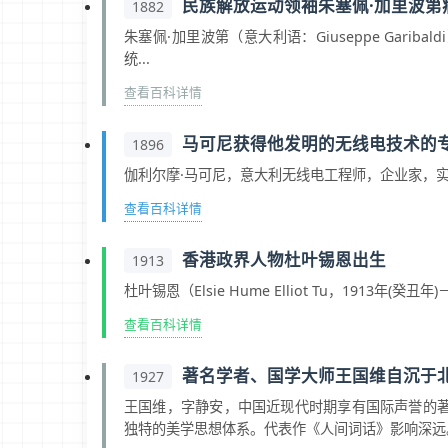
民族解放运动领袖朱塞佩·加里波第
1882
朱塞佩·加里波第（意大利语：Giuseppe Garib
统...
查看百科详情
马可尼获得他发明的无线电技术的
1896
伽利尔摩·马可尼，意大利无线电工程师，企业家，实用无
查看百科详情
香港政界人物杜叶锡恩出生
1913
杜叶锡恩（Elsie Hume Elliot Tu，191
查看百科详情
著名学者、国学大师王国维自沉于
1927
王国维，字静安，中国近现代时期享有国际声誉的
独特的美学思想体系。代表作《人间词话》影响深远