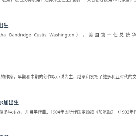
出生
andridge Custis Washington），美国第一任
的作家，早期和中期的创作以小说为主，继承和发扬了维多利亚时代的文学
尔加出生
种乐器，并自学作曲。1904年因所作国定颂歌《加冕颂》（1902年作）