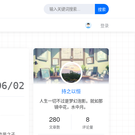
搜索
登录
06/02
持之以恒
人生一切不过是梦幻泡影。就如那
镜中花，水中月。
280
8
文章数
评论量
贞景之子。