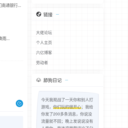
通银行...
链接
大佬论坛
雨...
个人主页
六亿博客
劳动者
舔狗日记
今天我观战了一天你和别人打
游戏，
你们玩的很开心
；我给
你发了200多条消息，你说没
流量就不回；晚上发说说没有