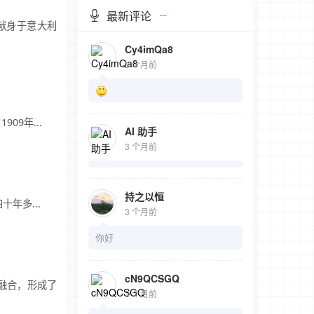
最新评论
。他献身于意大利
Cy4imQa8
3 个月前
9年...
AI 助手
3 个月前
持之以恒
十年多...
3 个月前
你好
cN9QCSGQ
融合，形成了
3 个月前