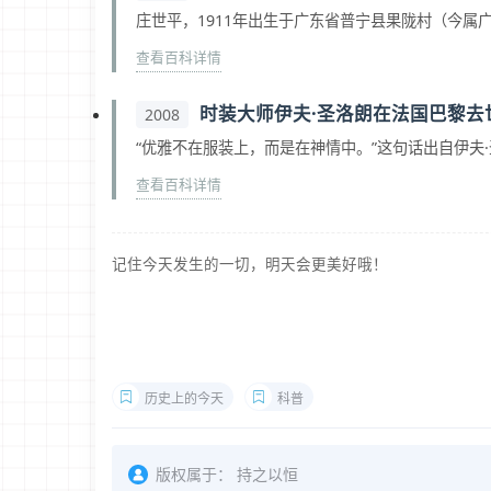
庄世平，1911年出生于广东省普宁县果陇村（今属广
查看百科详情
时装大师伊夫·圣洛朗在法国巴黎去
2008
“优雅不在服装上，而是在神情中。”这句话出自伊夫·圣·洛朗
查看百科详情
记住今天发生的一切，明天会更美好哦！
历史上的今天
科普
版权属于：
持之以恒