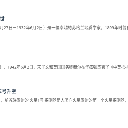
去世
 1864年1月27日－1932年6月2日）是一位卓越的苏格兰地质学家，1899年
，1942年6月2日，宋子文和美国国务卿赫尔在华盛顿签署了《中美抵抗侵
车号升空
，前苏联发射的‘火星1号’探测器是人类向火星发射的第一个火星探测器，但