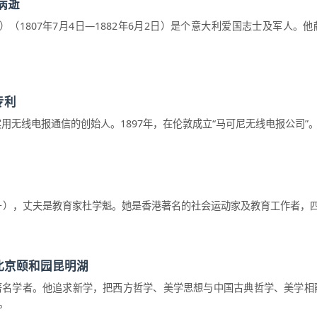
病逝
aldi）（1807年7月4日—1882年6月2日）是个意大利爱国志士及军人
专利
线电报通信的创始人。1897年，在伦敦成立“马可尼无线电报公司”。190
3年(癸丑年)－），丈夫是教育家杜学魁。她是香港著名的社会运动家及教育工作者，四
北京颐和园昆明湖
著名学者。他追求新学，把西方哲学、美学思想与中国古典哲学、美学相
。