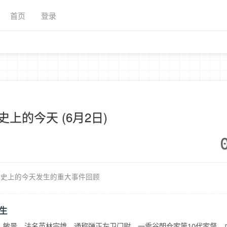
首页
登录
史上的今天 (6月2日)
历史上的今天发生的重大事件回顾
生
教景、敏景，法名英林宗雄，通称弹正左卫门尉。一乘谷朝仓家第10代家督，