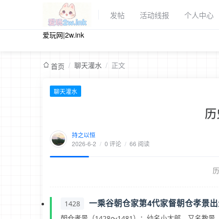
发帖
活动线报
个人中心
爱玩网|2w.ink
/
聊天灌水
/
正文
首页
聊天灌水
历
持之以恒
2026-6-2
/
0 评论
/
66 阅读
一乘谷朝仓家第4代家督朝仓孝景出
1428
朝仓孝景（1428～1481）：幼名小太郎，又名