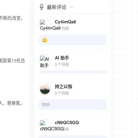
最新评论
不断的改变，
Cy4imQa8
3 个月前
AI 助手
是美国第15任总
3 个月前
持之以恒
3 个月前
片人、慈善家。
你好
cN9QCSGQ
3 个月前