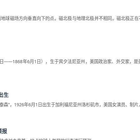
面地球磁场方向垂直向下的点。磁北极与地理北极并不相同。磁北极正在
 年4月23日——1868年6月1日），生于宾夕法尼亚州，美国政治家、外交家，
出生
玛·简·莫泰森”，1926年6月1日出生于加利福尼亚州洛杉矶市，美国女演员、制
预报