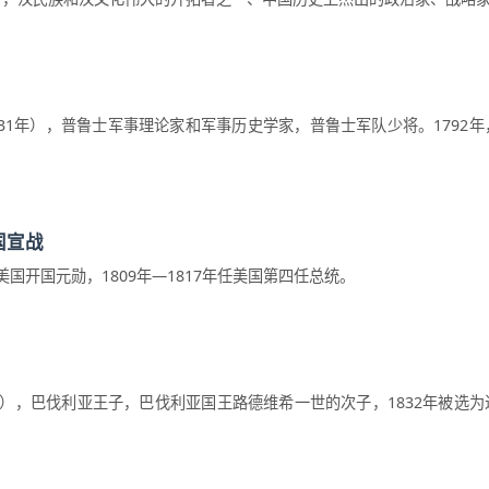
—1831年），普鲁士军事理论家和军事历史学家，普鲁士军队少将。1792
国宣战
亚，美国开国元勋，1809年—1817年任美国第四任总统。
月26日），巴伐利亚王子，巴伐利亚国王路德维希一世的次子，1832年被选