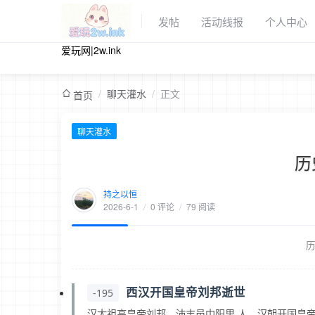
发帖
活动线报
个人中心
爱玩网|2w.ink
/
聊天灌水
/
正文
首页
聊天灌水
历
持之以恒
2026-6-1
/
0 评论
/
79 阅读
西汉开国皇帝刘邦逝世
-195
汉太祖高皇帝刘邦，沛丰邑中阳里 人，汉朝开国皇