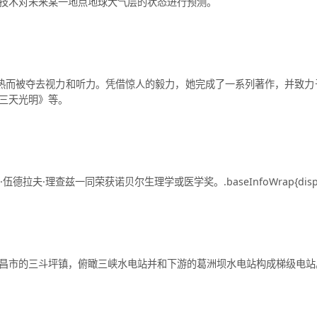
技术对未来某一地点地球大气层的状态进行预测。
猩红热而被夺去视力和听力。凭借惊人的毅力，她完成了一系列著作，并致力
我三天光明》等。
拉夫·理查兹一同荣获诺贝尔生理学或医学奖。.baseInfoWrap{display:
昌市的三斗坪镇，俯瞰三峡水电站并和下游的葛洲坝水电站构成梯级电站。三