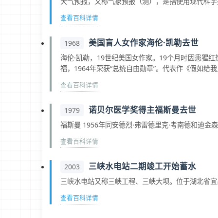
天气预报，又称气象预报（测），是指使用现代科学
查看百科详情
美国盲人女作家海伦·凯勒去世
1968
海伦·凯勒，19世纪美国女作家。19个月时因患
福，1964年荣获“总统自由勋章”。代表作《假如给
查看百科详情
诺贝尔医学奖得主福斯曼去世
1979
福斯曼 1956年同安德烈·弗雷德里克·考南德和迪金森·伍德
查看百科详情
三峡水电站二期竣工开始蓄水
2003
三峡水电站又称三峡工程、三峡大坝。位于湖北省宜
查看百科详情