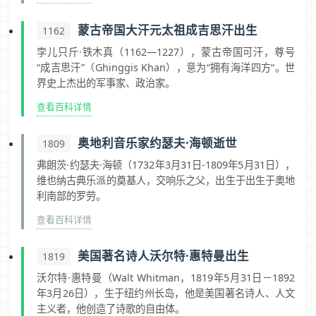
蒙古帝国大汗元太祖成吉思汗出生
1162
孛儿只斤·铁木真（1162—1227），蒙古帝国可汗，尊号
“成吉思汗”（Ghinggis Khan），意为“拥有海洋四方“。世
界史上杰出的军事家、政治家。
查看百科详情
奥地利音乐家约瑟夫·海顿逝世
1809
弗朗茨·约瑟夫·海顿（1732年3月31日-1809年5月31日），
维也纳古典乐派的奠基人，交响乐之父，出生于出生于奥地
利南部的罗劳。
查看百科详情
美国著名诗人沃尔特·惠特曼出生
1819
沃尔特·惠特曼（Walt Whitman，1819年5月31日－1892
年3月26日），生于纽约州长岛，他是美国著名诗人、人文
主义者，他创造了诗歌的自由体。