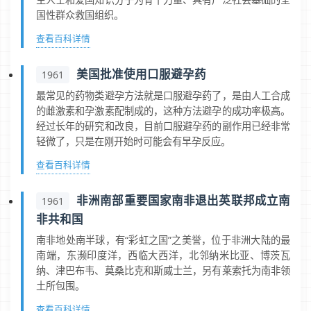
国性群众救国组织。
查看百科详情
美国批准使用口服避孕药
1961
最常见的药物类避孕方法就是口服避孕药了，是由人工合成
的雌激素和孕激素配制成的，这种方法避孕的成功率极高。
经过长年的研究和改良，目前口服避孕药的副作用已经非常
轻微了，只是在刚开始时可能会有早孕反应。
查看百科详情
非洲南部重要国家南非退出英联邦成立南
1961
非共和国
南非地处南半球，有“彩虹之国”之美誉，位于非洲大陆的最
南端，东濒印度洋，西临大西洋，北邻纳米比亚、博茨瓦
纳、津巴布韦、莫桑比克和斯威士兰，另有莱索托为南非领
土所包围。
查看百科详情